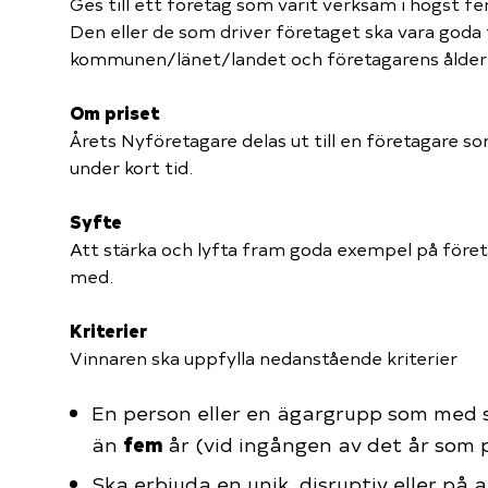
Ges till ett företag som varit verksam i högst fe
Den eller de som driver företaget ska vara goda 
kommunen/länet/landet och företagarens ålder
Om priset
Årets Nyföretagare delas ut till en företagare s
under kort tid.
Syfte
Att stärka och lyfta fram goda exempel på föret
med.
Kriterier
Vinnaren ska uppfylla nedanstående kriterier
En person eller en ägargrupp som med 
fem
än
år (vid ingången av det år som p
Ska erbjuda en unik, disruptiv eller på