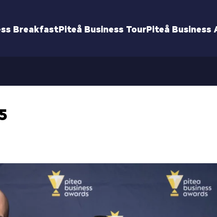
ess Breakfast
Piteå Business Tour
Piteå Business
5