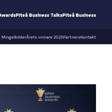
 Awards
Piteå Business Talks
Piteå Business
Mingelbilder
Årets vinnare 2025
Partners
Kontakt