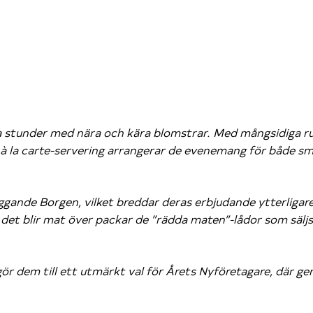
ina stunder med nära och kära blomstrar. Med mångsidiga ru
r à la carte-servering arrangerar de evenemang för både små
lliggande Borgen, vilket breddar deras erbjudande ytterlig
et blir mat över packar de ”rädda maten”-lådor som säljs til
r gör dem till ett utmärkt val för Årets Nyföretagare, där