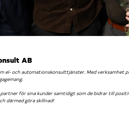
konsult AB
m el- och automationskonsulttjänster. Med verksamhet på f
ngagemang.
 partner för sina kunder samtidigt som de bidrar till posi
h därmed göra skillnad!