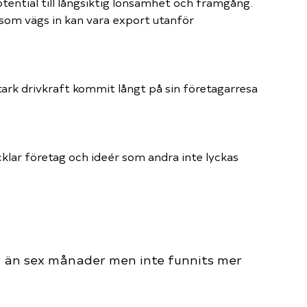
otential till långsiktig lönsamhet och framgång.
 som vägs in kan vara export utanför
ark drivkraft kommit långt på sin företagarresa
lar företag och ideér som andra inte lyckas
r än sex månader men inte funnits mer