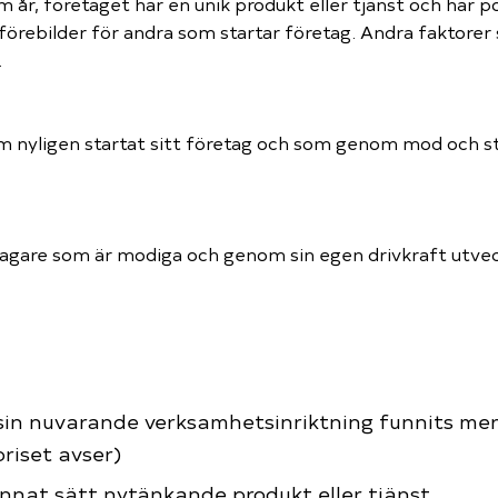
m år, företaget har en unik produkt eller tjänst och har p
förebilder för andra som startar företag. Andra faktorer
.
om nyligen startat sitt företag och som genom mod och st
agare som är modiga och genom sin egen drivkraft utveck
sin nuvarande verksamhetsinriktning funnits me
riset avser)
 annat sätt nytänkande produkt eller tjänst.