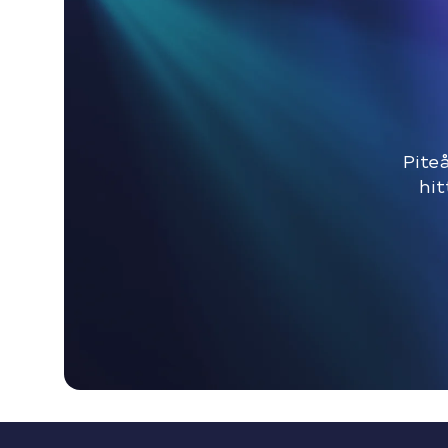
Piteå
hit