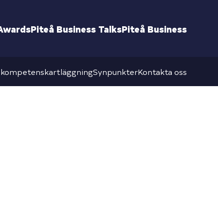
 Awards
Piteå Business Talks
Piteå Business
 kompetenskartläggning
Synpunkter
Kontakta oss