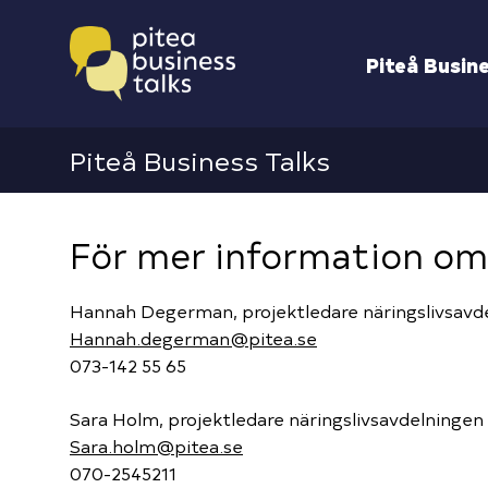
Piteå Busin
Piteå Business Talks
För mer information o
Hannah Degerman, projektledare näringslivsavd
Hannah.degerman@pitea.se
073-142 55 65
Sara Holm, projektledare näringslivsavdelningen
Sara.holm@pitea.se
070-2545211