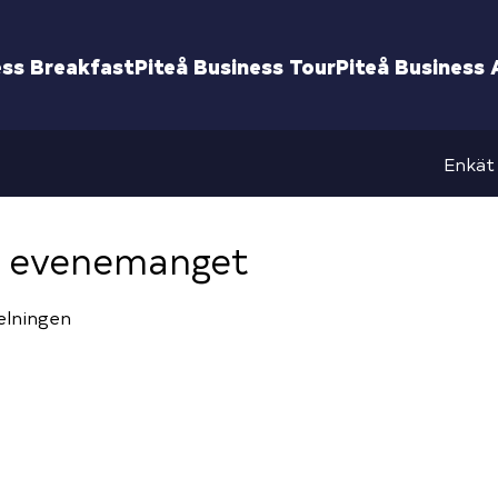
ess Breakfast
Piteå Business Tour
Piteå Business
Enkät
m evenemanget
elningen