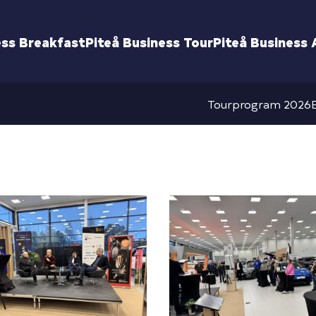
ess Breakfast
Piteå Business Tour
Piteå Business
Tourprogram 2026