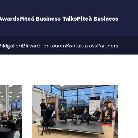
 Awards
Piteå Business Talks
Piteå Business
Bildgalleri
Bli värd för touren
Kontakta oss
Partners