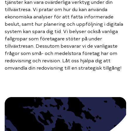
tjänster kan vara ovärderliga verktyg under din
Piteå Business Breakfast
tillväxtresa. Vi pratar om hur du kan använda
ekonomiska analyser för att fatta informerade
Piteå Business Tour
beslut, samt hur planering och uppföljning i digitala
Piteå Business Awards
system kan spara dig tid. Vi belyser också vanliga
Piteå Business Talks
fallgropar som företagare stöter på under
Piteå Business
tillväxtresan. Dessutom besvarar vi de vanligaste
frågor som små- och medelstora företag har om
redovisning och revision. Låt oss hjälpa dig att
omvandla din redovisning till en strategisk tillgång!