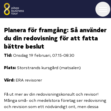
Tourprogram 2026
Planera för framgång: Så använder
du din redovisning för att fatta
Bildgalleri
bättre beslut
Tid:
Onsdag 19 februari, 07.15-08.30
Bli värd för touren
Plats:
Storstrands kursgård (matsalen)
Värd:
ERA revisorer
Kontakta oss
Få ut mer av din redovisningskonsult och revisor!
Partners
Många små- och medelstora företag ser redovisning
och revision som ett nödvändigt ont, men dessa