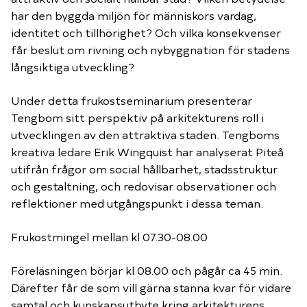
har den byggda miljön för människors vardag,
Piteå Business Breakfast
identitet och tillhörighet? Och vilka konsekvenser
Piteå Business Tour
får beslut om rivning och nybyggnation för stadens
Piteå Business Awards
långsiktiga utveckling?
Piteå Business Talks
Under detta frukostseminarium presenterar
Piteå Business
Tengbom sitt perspektiv på arkitekturens roll i
utvecklingen av den attraktiva staden. Tengboms
kreativa ledare Erik Wingquist har analyserat Piteå
utifrån frågor om social hållbarhet, stadsstruktur
och gestaltning, och redovisar observationer och
reflektioner med utgångspunkt i dessa teman.
Frukostmingel mellan kl 07.30-08.00
Föreläsningen börjar kl 08.00 och pågår ca 45 min.
Därefter får de som vill gärna stanna kvar för vidare
samtal och kunskapsutbyte kring arkitekturens