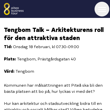
Tourprogram 2026
Tengbom Talk – Arkitekturens roll
för den attraktiva staden
Bildgalleri
Tid:
Onsdag 18 februari, kl 07.30-09.00
Plats:
Tengbom, Prästgårdsgatan 40
Bli värd för touren
Värd:
Tengbom
Kontakta oss
Kommunen har målsättningen att Piteå ska bli den
bästa platsen att bo på, hur lyckas vi med det?
Partners
Hur kan arkitektur och stadsutveckling bidra till en
attraktiv och socialt hållbar stad? Vilken betydelse